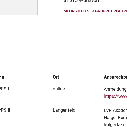
31515 Wunstorf
MEHR ZU DIESER GRUPPE ERFAHR
ma
Ort
Ansprechpa
PS I
online
Anmeldung 
https://ww
PS II
Langenfeld
LVR Akade
Holger Ke
holger.kem