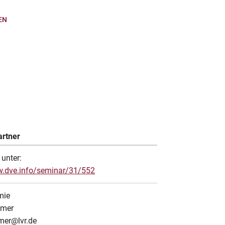
EN
rtner
unter:
w.dve.info/seminar/31/552
mie
mmer
mer@lvr.de