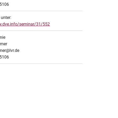
-5106
unter:
w.dve.info/seminar/31/552
mie
mmer
mer@lvr.de
-5106