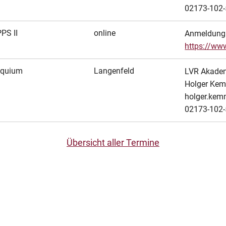
02173-102
PS II
online
Anmeldung 
https://ww
oquium
Langenfeld
LVR Akade
Holger Ke
holger.kem
02173-102
Übersicht aller Termine