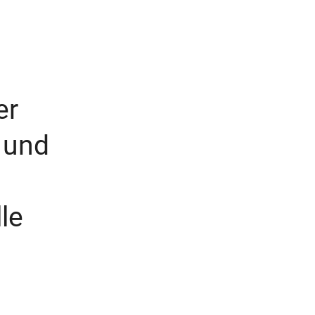
er
g und
le